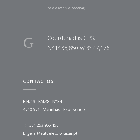
para a rede fixa nacional)
Coordenadas GPS:
N41º 33,850 W 8º 47,176
CONTACTOS
E.N. 13 - KM.48 - Nº 34
4740-571 - Marinhas - Esposende
T: +351 253 965 456
E: geral@autoelectroruicar.pt