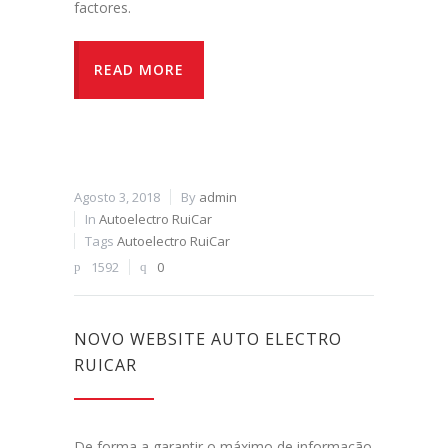
factores.
READ MORE
Agosto 3, 2018
By
admin
In
Autoelectro RuiCar
Tags
Autoelectro RuiCar
1592
0
NOVO WEBSITE AUTO ELECTRO
RUICAR
De forma a garantir o máximo de informação